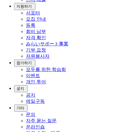
지원하기
서포터
모집 안내
등록
회비 납부
자격 확인
みらいサポート事業
기부 요청
자원봉사자
참가하기
모두를 위한 학습회
이벤트
개인 투어
공지
공지
메일구독
기타
문의
자주 묻는 질문
온라인숍