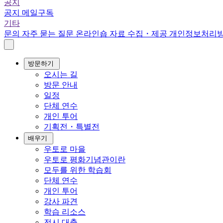
공지
공지
메일구독
기타
문의
자주 묻는 질문
온라인숍
자료 수집・제공
개인정보처리
방문하기
오시는 길
방문 안내
일정
단체 연수
개인 투어
기획전・특별전
배우기
우토로 마을
우토로 평화기념관이란
모두를 위한 학습회
단체 연수
개인 투어
강사 파견
학습 리소스
전시 대출