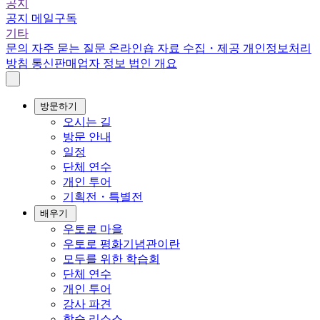
공지
공지
메일구독
기타
문의
자주 묻는 질문
온라인숍
자료 수집・제공
개인정보처리
방침
통신판매업자 정보
법인 개요
방문하기
오시는 길
방문 안내
일정
단체 연수
개인 투어
기획전・특별전
배우기
우토로 마을
우토로 평화기념관이란
모두를 위한 학습회
단체 연수
개인 투어
강사 파견
학습 리소스