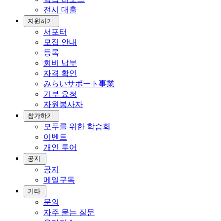
전시 대출
지원하기
서포터
모집 안내
등록
회비 납부
자격 확인
みらいサポート事業
기부 요청
자원봉사자
참가하기
모두를 위한 학습회
이벤트
개인 투어
공지
공지
메일구독
기타
문의
자주 묻는 질문