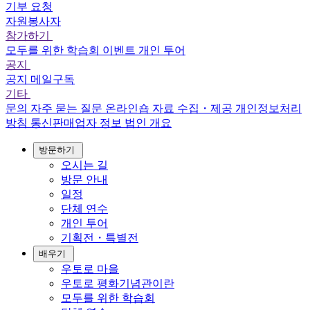
기부 요청
자원봉사자
참가하기
모두를 위한 학습회
이벤트
개인 투어
공지
공지
메일구독
기타
문의
자주 묻는 질문
온라인숍
자료 수집・제공
개인정보처리
방침
통신판매업자 정보
법인 개요
방문하기
오시는 길
방문 안내
일정
단체 연수
개인 투어
기획전・특별전
배우기
우토로 마을
우토로 평화기념관이란
모두를 위한 학습회