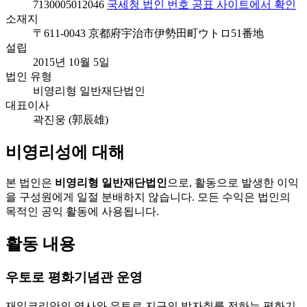
7130005012046
국세청 법인 번호 공표 사이트에서 확인
소재지
〒611-0043 京都府宇治市伊勢田町ウトロ51番地
설립
2015년 10월 5일
법인 유형
비영리형 일반재단법인
대표이사
곽진웅 (郭辰雄)
비영리성에 대해
본 법인은
비영리형 일반재단법인
으로, 활동으로 발생한 이익
을 구성원에게 일절 분배하지 않습니다. 모든 수익은 법인의
목적인 공익 활동에 사용됩니다.
활동 내용
우토로 평화기념관 운영
재일코리안의 역사와 우토로 지구의 발자취를 전하는 평화기