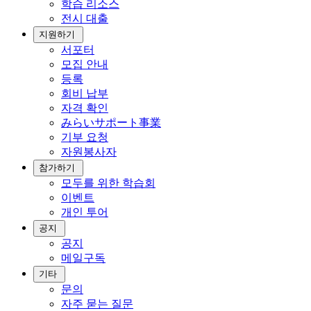
학습 리소스
전시 대출
지원하기
서포터
모집 안내
등록
회비 납부
자격 확인
みらいサポート事業
기부 요청
자원봉사자
참가하기
모두를 위한 학습회
이벤트
개인 투어
공지
공지
메일구독
기타
문의
자주 묻는 질문