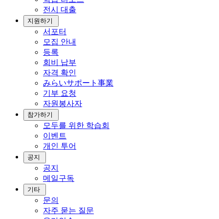
전시 대출
지원하기
서포터
모집 안내
등록
회비 납부
자격 확인
みらいサポート事業
기부 요청
자원봉사자
참가하기
모두를 위한 학습회
이벤트
개인 투어
공지
공지
메일구독
기타
문의
자주 묻는 질문