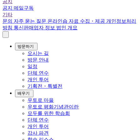
공지
공지
메일구독
기타
문의
자주 묻는 질문
온라인숍
자료 수집・제공
개인정보처리
방침
통신판매업자 정보
법인 개요
방문하기
오시는 길
방문 안내
일정
단체 연수
개인 투어
기획전・특별전
배우기
우토로 마을
우토로 평화기념관이란
모두를 위한 학습회
단체 연수
개인 투어
강사 파견
학습 리소스