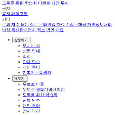
모두를 위한 학습회
이벤트
개인 투어
공지
공지
메일구독
기타
문의
자주 묻는 질문
온라인숍
자료 수집・제공
개인정보처리
방침
통신판매업자 정보
법인 개요
방문하기
오시는 길
방문 안내
일정
단체 연수
개인 투어
기획전・특별전
배우기
우토로 마을
우토로 평화기념관이란
모두를 위한 학습회
단체 연수
개인 투어
강사 파견