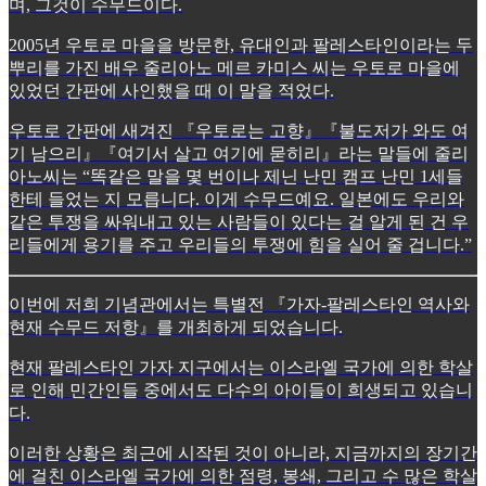
며, 그것이 수무드이다.
2005년 우토로 마을을 방문한, 유대인과 팔레스타인이라는 두
뿌리를 가진 배우 줄리아노 메르 카미스 씨는 우토로 마을에
있었던 간판에 사인했을 때 이 말을 적었다.
우토로 간판에 새겨진 『우토로는 고향』『불도저가 와도 여
기 남으리』『여기서 살고 여기에 묻히리』라는 말들에 줄리
아노씨는 “똑같은 말을 몇 번이나 제닌 난민 캠프 난민 1세들
한테 들었는 지 모릅니다. 이게 수무드예요. 일본에도 우리와
같은 투쟁을 싸워내고 있는 사람들이 있다는 걸 알게 된 건 우
리들에게 용기를 주고 우리들의 투쟁에 힘을 실어 줄 겁니다.”
이번에 저희 기념관에서는 특별전 『가자-팔레스타인 역사와
현재 수무드 저항』를 개최하게 되었습니다.
현재 팔레스타인 가자 지구에서는 이스라엘 국가에 의한 학살
로 인해 민간인들 중에서도 다수의 아이들이 희생되고 있습니
다.
이러한 상황은 최근에 시작된 것이 아니라, 지금까지의 장기간
에 걸친 이스라엘 국가에 의한 점령, 봉쇄, 그리고 수 많은 학살