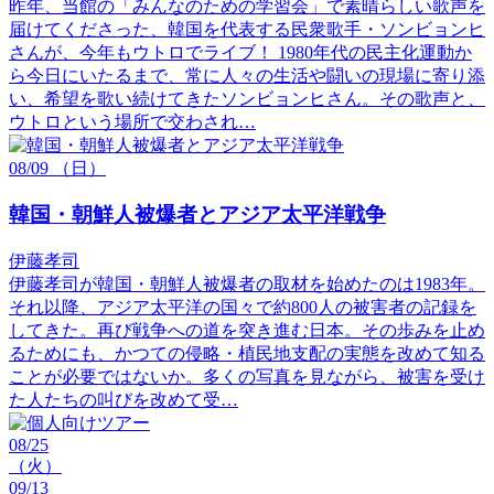
昨年、当館の「みんなのための学習会」で素晴らしい歌声を
届けてくださった、韓国を代表する民衆歌手・ソンビョンヒ
さんが、今年もウトロでライブ！ 1980年代の民主化運動か
ら今日にいたるまで、常に人々の生活や闘いの現場に寄り添
い、希望を歌い続けてきたソンビョンヒさん。その歌声と、
ウトロという場所で交わされ…
08/09
（日）
韓国・朝鮮人被爆者とアジア太平洋戦争
伊藤孝司
伊藤孝司が韓国・朝鮮人被爆者の取材を始めたのは1983年。
それ以降、アジア太平洋の国々で約800人の被害者の記録を
してきた。再び戦争への道を突き進む日本。その歩みを止め
るためにも、かつての侵略・植民地支配の実態を改めて知る
ことが必要ではないか。多くの写真を見ながら、被害を受け
た人たちの叫びを改めて受…
08/25
（火）
09/13