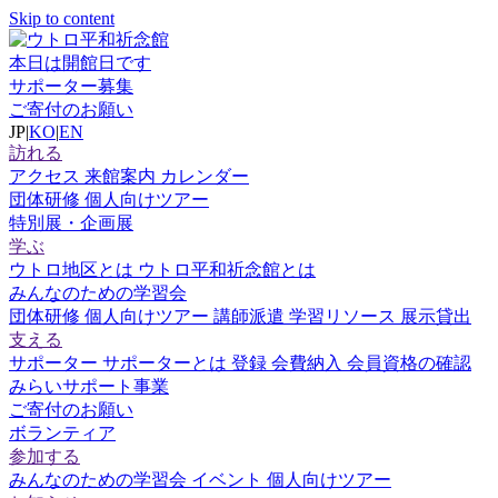
Skip to content
本日は開館日です
サポーター募集
ご寄付のお願い
JP
|
KO
|
EN
訪れる
アクセス
来館案内
カレンダー
団体研修
個人向けツアー
特別展・企画展
学ぶ
ウトロ地区とは
ウトロ平和祈念館とは
みんなのための学習会
団体研修
個人向けツアー
講師派遣
学習リソース
展示貸出
支える
サポーター
サポーターとは
登録
会費納入
会員資格の確認
みらいサポート事業
ご寄付のお願い
ボランティア
参加する
みんなのための学習会
イベント
個人向けツアー