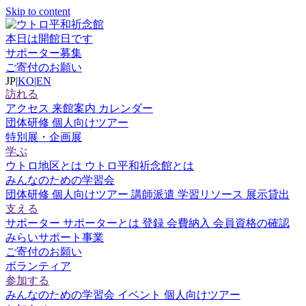
Skip to content
本日は開館日です
サポーター募集
ご寄付のお願い
JP
|
KO
|
EN
訪れる
アクセス
来館案内
カレンダー
団体研修
個人向けツアー
特別展・企画展
学ぶ
ウトロ地区とは
ウトロ平和祈念館とは
みんなのための学習会
団体研修
個人向けツアー
講師派遣
学習リソース
展示貸出
支える
サポーター
サポーターとは
登録
会費納入
会員資格の確認
みらいサポート事業
ご寄付のお願い
ボランティア
参加する
みんなのための学習会
イベント
個人向けツアー