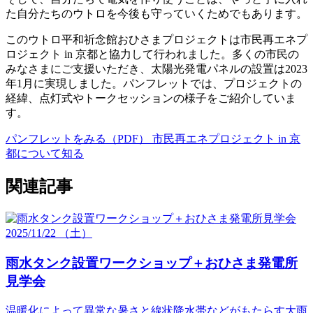
た自分たちのウトロを今後も守っていくためでもあります。
このウトロ平和祈念館おひさまプロジェクトは市民再エネプ
ロジェクト in 京都と協力して行われました。多くの市民の
みなさまにご支援いただき、太陽光発電パネルの設置は2023
年1月に実現しました。パンフレットでは、プロジェクトの
経緯、点灯式やトークセッションの様子をご紹介していま
す。
パンフレットをみる（PDF）
市民再エネプロジェクト in 京
都について知る
関連記事
2025/
11/22
（土）
雨水タンク設置ワークショップ＋おひさま発電所
見学会
温暖化によって異常な暑さと線状降水帯などがもたらす大雨