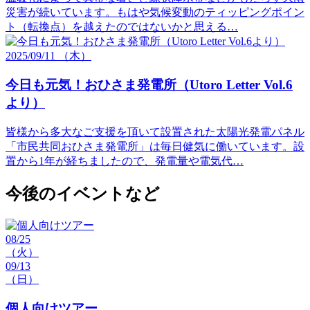
災害が続いています。もはや気候変動のティッピングポイン
ト（転換点）を越えたのではないかと思える…
2025/09/11 （木）
今日も元気！おひさま発電所（Utoro Letter Vol.6
より）
皆様から多大なご支援を頂いて設置された太陽光発電パネル
「市民共同おひさま発電所」は毎日健気に働いています。設
置から1年が経ちましたので、発電量や電気代…
今後のイベントなど
08/25
（火）
09/13
（日）
個人向けツアー