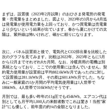
まずは、設置後（2023年2月以降）のおひさま発電所の発電
量・売電量をまとめました。図より、2023年の3月から8月迄
は発電量が使用電力量を上回っており、かつ買電量は売電量
より少ないという結果が出ています。春から夏にかけての太
陽は、紫外線は怖いけれど、確かに頼りになります。
次に、パネル設置前と後で、電気代とCO2排出量を比較した
次のグラフを見てみます。比較は2022年、2023年ともに5月
から12月までそれぞれ8カ月間。なお、冷暖房用の電機は別
系統となっており、ここでの使用量には含んでいません。契
約電力使用量が設置前は平均882.6kWh/月であったのに対し
て設置後は281.1kWh/月、その差は601.kWh/月でした。ちな
みに一般家庭の1か月間の平均電気使用量は1人世帯で
186kWh、4人世帯で316kWhだそうです。
月別では、最も多い昨年の11g圧でも454kWh。エアコン代は
別としても月平均1,000人の来館者数でこれは驚き！当然”家
計”にも優しく、前年度の約¼の金額となりました。