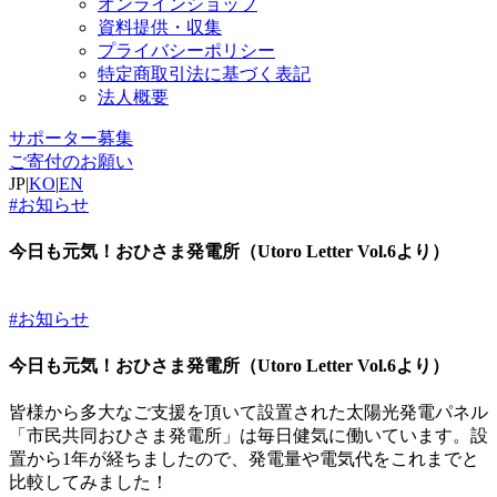
オンラインショップ
資料提供・収集
プライバシーポリシー
特定商取引法に基づく表記
法人概要
サポーター募集
ご寄付のお願い
JP
|
KO
|
EN
#お知らせ
今日も元気！おひさま発電所（Utoro Letter Vol.6より）
#お知らせ
今日も元気！おひさま発電所（Utoro Letter Vol.6より）
皆様から多大なご支援を頂いて設置された太陽光発電パネル
「市民共同おひさま発電所」は毎日健気に働いています。設
置から1年が経ちましたので、発電量や電気代をこれまでと
比較してみました！