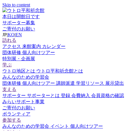
Skip to content
本日は開館日です
サポーター募集
ご寄付のお願い
JP
|
KO
|
EN
訪れる
アクセス
来館案内
カレンダー
団体研修
個人向けツアー
特別展・企画展
学ぶ
ウトロ地区とは
ウトロ平和祈念館とは
みんなのための学習会
団体研修
個人向けツアー
講師派遣
学習リソース
展示貸出
支える
サポーター
サポーターとは
登録
会費納入
会員資格の確認
みらいサポート事業
ご寄付のお願い
ボランティア
参加する
みんなのための学習会
イベント
個人向けツアー