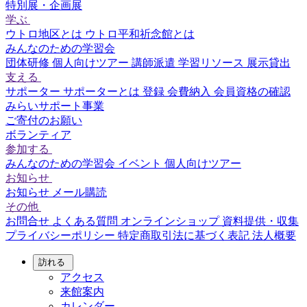
特別展・企画展
学ぶ
ウトロ地区とは
ウトロ平和祈念館とは
みんなのための学習会
団体研修
個人向けツアー
講師派遣
学習リソース
展示貸出
支える
サポーター
サポーターとは
登録
会費納入
会員資格の確認
みらいサポート事業
ご寄付のお願い
ボランティア
参加する
みんなのための学習会
イベント
個人向けツアー
お知らせ
お知らせ
メール購読
その他
お問合せ
よくある質問
オンラインショップ
資料提供・収集
プライバシーポリシー
特定商取引法に基づく表記
法人概要
訪れる
アクセス
来館案内
カレンダー