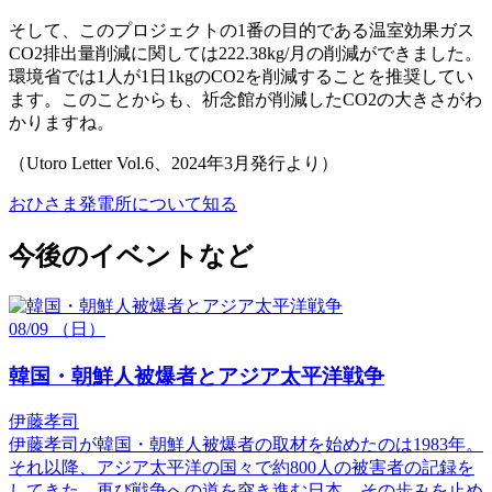
そして、このプロジェクトの1番の目的である温室効果ガス
CO2排出量削減に関しては222.38kg/月の削減ができました。
環境省では1人が1日1kgのCO2を削減することを推奨してい
ます。このことからも、祈念館が削減したCO2の大きさがわ
かりますね。
（Utoro Letter Vol.6、2024年3月発行より）
おひさま発電所について知る
今後のイベントなど
08/09
（日）
韓国・朝鮮人被爆者とアジア太平洋戦争
伊藤孝司
伊藤孝司が韓国・朝鮮人被爆者の取材を始めたのは1983年。
それ以降、アジア太平洋の国々で約800人の被害者の記録を
してきた。再び戦争への道を突き進む日本。その歩みを止め