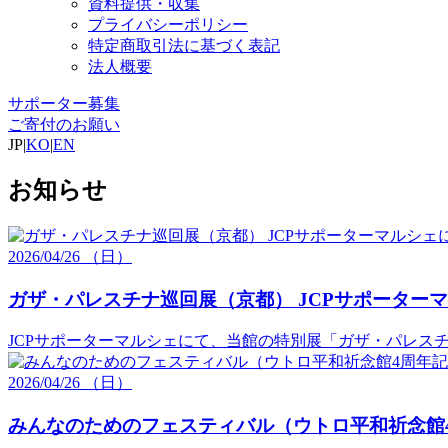
資料提供・収集
プライバシーポリシー
特定商取引法に基づく表記
法人概要
サポーター募集
ご寄付のお願い
JP
|
KO
|
EN
お知らせ
2026/
04/26
（日）
ガザ・パレスチナ巡回展（京都） JCPサポーター
JCPサポーターマルシェにて、当館の特別展「ガザ・パレスチナ 
2026/
04/26
（日）
みんなのためのフェスティバル（ウトロ平和祈念館