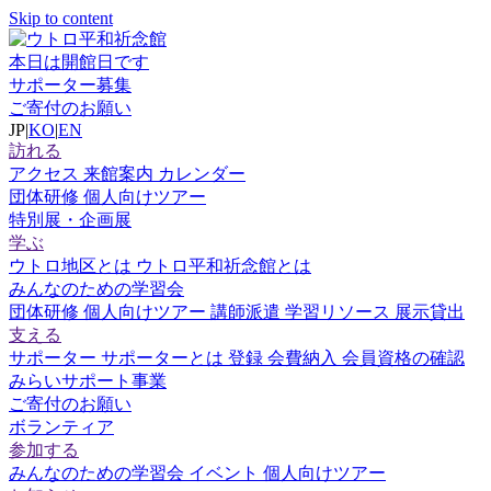
Skip to content
本日は開館日です
サポーター募集
ご寄付のお願い
JP
|
KO
|
EN
訪れる
アクセス
来館案内
カレンダー
団体研修
個人向けツアー
特別展・企画展
学ぶ
ウトロ地区とは
ウトロ平和祈念館とは
みんなのための学習会
団体研修
個人向けツアー
講師派遣
学習リソース
展示貸出
支える
サポーター
サポーターとは
登録
会費納入
会員資格の確認
みらいサポート事業
ご寄付のお願い
ボランティア
参加する
みんなのための学習会
イベント
個人向けツアー