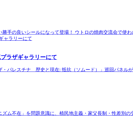
い勝手の良いシールになって登場！ ウトロの焼肉交流会で使わ
流プラザギャラリーにて
レスチナ 歴史と現在: 抵抗（ソムード）」巡回パネルが展示さ
ニズム不在」を問題意識に、植民地主義・家父長制・性差別の