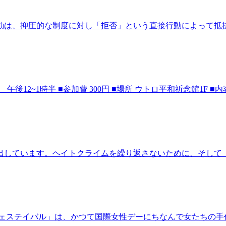
否運動は、抑圧的な制度に対し「拒否」という直接行動によって
） 午後12~1時半 ■参加費 300円 ■場所 ウトロ平和祈念館1
出しています。ヘイトクライムを繰り返さないために、そして
ステイバル」は、かつて国際女性デーにちなんで女たちの手作りの