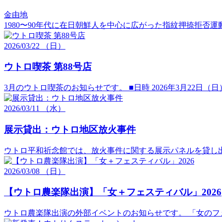
金由地
1980〜90年代に在日朝鮮人を中心に広がった指紋押捺拒
2026/
03/22
（日）
ウトロ喫茶 第88号店
3月のウトロ喫茶のお知らせです。 ■日時 2026年3月22日（日
2026/03/11 （水）
展示貸出：ウトロ地区放火事件
ウトロ平和祈念館では、放火事件に関する展示パネルを貸し
2026/
03/08
（日）
【ウトロ農楽隊出演】「女＋フェスティバル」2026
ウトロ農楽隊出演の外部イベントのお知らせです。 「女のフェ