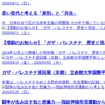
2026/
04/12
（日）
若い世代と考える「差別」と「共生」
今、日本社会で広がる排外主義の雰囲気 その中で感じている違和感や
2026/04/11 （土）
【増刷のお知らせ】「ガザ・パレスチナ 歴史と現
2024年12月より開催した特別展「ガザ・パレスチナ 歴
2026/
04/10
（金）
-
2026/
05/05
（火）
ガザ・パレスチナ巡回展（京都） 立命館大学国際
本展は、パレスチナをめぐる歴史的資料、社会運動の記録、
2026/
03/29
（日）
闘争が生み出す知と想像力──指紋押捺拒否運動か