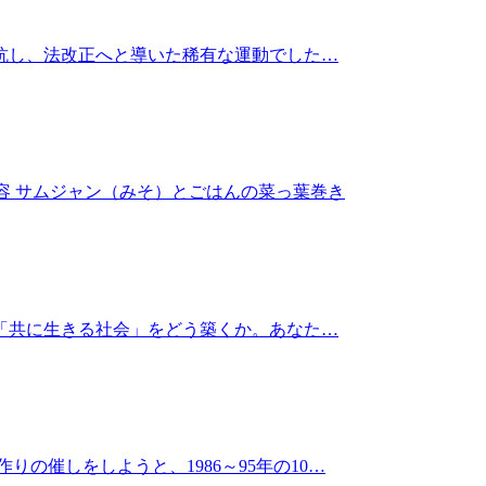
抵抗し、法改正へと導いた稀有な運動でした…
F ■内容 サムジャン（みそ）とごはんの菜っ葉巻き
「共に生きる社会」をどう築くか。あなた…
催しをしようと、1986～95年の10…