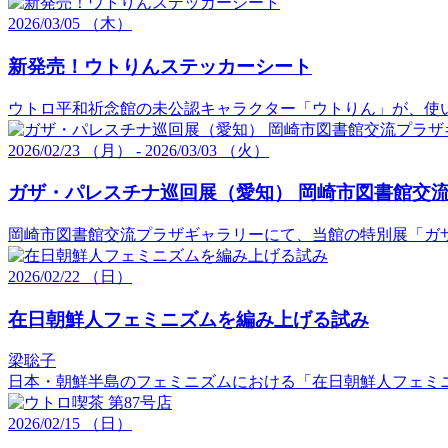
2026/03/05 （木）
新発売！ウトりんステッカーシート
ウトロ平和祈念館の未公認キャラクター「ウトりん」が、使
2026/
02/23
（月）
-
2026/
03/03
（火）
ガザ・パレスチナ巡回展（愛知） 岡崎市図書館交
岡崎市図書館交流プラザギャラリーにて、当館の特別展「ガザ・パ
2026/
02/22
（日）
在日朝鮮人フェミニズムを編み上げる試み
梁聡子
日本・朝鮮半島のフェミニズムにおける「在日朝鮮人フェミ
2026/
02/15
（日）