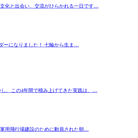
。文化と出会い、交流がひらかれる一日です…
ダーになりました！ 七輪から生ま…
かし、この4年間で積み上げてきた実践は、…
つて軍用飛行場建設のために動員された朝…