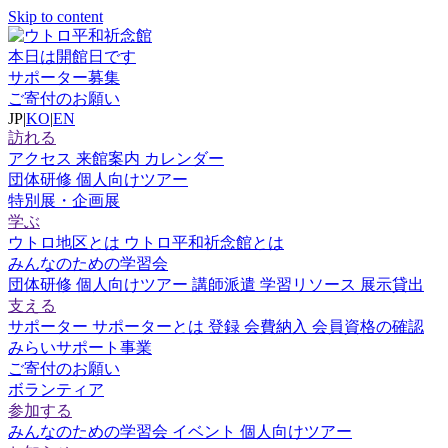
Skip to content
本日は開館日です
サポーター募集
ご寄付のお願い
JP
|
KO
|
EN
訪れる
アクセス
来館案内
カレンダー
団体研修
個人向けツアー
特別展・企画展
学ぶ
ウトロ地区とは
ウトロ平和祈念館とは
みんなのための学習会
団体研修
個人向けツアー
講師派遣
学習リソース
展示貸出
支える
サポーター
サポーターとは
登録
会費納入
会員資格の確認
みらいサポート事業
ご寄付のお願い
ボランティア
参加する
みんなのための学習会
イベント
個人向けツアー