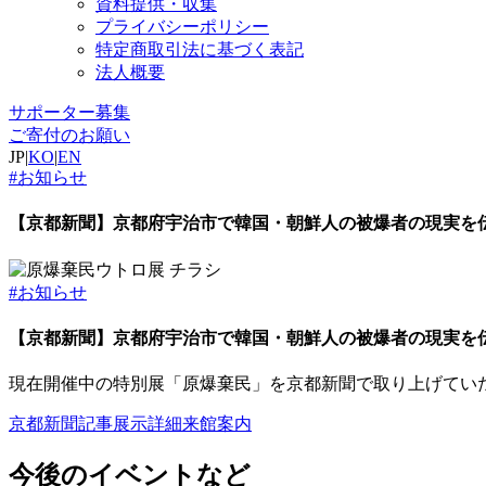
資料提供・収集
プライバシーポリシー
特定商取引法に基づく表記
法人概要
サポーター募集
ご寄付のお願い
JP
|
KO
|
EN
#お知らせ
【京都新聞】京都府宇治市で韓国・朝鮮人の被爆者の現実を
#お知らせ
【京都新聞】京都府宇治市で韓国・朝鮮人の被爆者の現実を
現在開催中の特別展「原爆棄民」を京都新聞で取り上げてい
京都新聞記事
展示詳細
来館案内
今後のイベントなど