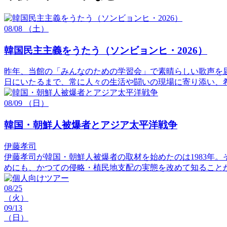
08/08
（土）
韓国民主主義をうたう（ソンビョンヒ・2026）
昨年、当館の「みんなのための学習会」で素晴らしい歌声を届
日にいたるまで、常に人々の生活や闘いの現場に寄り添い、
08/09
（日）
韓国・朝鮮人被爆者とアジア太平洋戦争
伊藤孝司
伊藤孝司が韓国・朝鮮人被爆者の取材を始めたのは1983年
めにも、かつての侵略・植民地支配の実態を改めて知ること
08/25
（火）
09/13
（日）