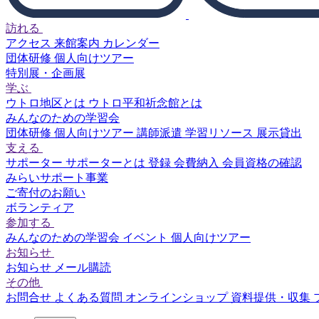
訪れる
アクセス
来館案内
カレンダー
団体研修
個人向けツアー
特別展・企画展
学ぶ
ウトロ地区とは
ウトロ平和祈念館とは
みんなのための学習会
団体研修
個人向けツアー
講師派遣
学習リソース
展示貸出
支える
サポーター
サポーターとは
登録
会費納入
会員資格の確認
みらいサポート事業
ご寄付のお願い
ボランティア
参加する
みんなのための学習会
イベント
個人向けツアー
お知らせ
お知らせ
メール購読
その他
お問合せ
よくある質問
オンラインショップ
資料提供・収集