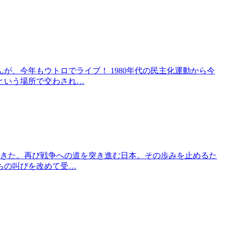
、今年もウトロでライブ！ 1980年代の民主化運動から今
という場所で交わされ…
してきた。再び戦争への道を突き進む日本。その歩みを止めるた
ちの叫びを改めて受…