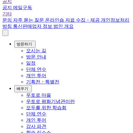
공지
공지
메일구독
기타
문의
자주 묻는 질문
온라인숍
자료 수집・제공
개인정보처리
방침
통신판매업자 정보
법인 개요
방문하기
오시는 길
방문 안내
일정
단체 연수
개인 투어
기획전・특별전
배우기
우토로 마을
우토로 평화기념관이란
모두를 위한 학습회
단체 연수
개인 투어
강사 파견
학습 리소스