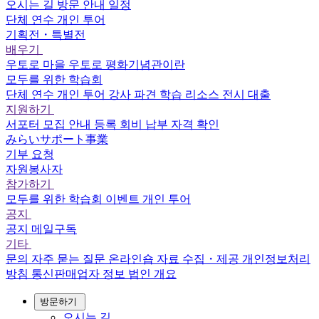
오시는 길
방문 안내
일정
단체 연수
개인 투어
기획전・특별전
배우기
우토로 마을
우토로 평화기념관이란
모두를 위한 학습회
단체 연수
개인 투어
강사 파견
학습 리소스
전시 대출
지원하기
서포터
모집 안내
등록
회비 납부
자격 확인
みらいサポート事業
기부 요청
자원봉사자
참가하기
모두를 위한 학습회
이벤트
개인 투어
공지
공지
메일구독
기타
문의
자주 묻는 질문
온라인숍
자료 수집・제공
개인정보처리
방침
통신판매업자 정보
법인 개요
방문하기
오시는 길