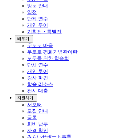
방문 안내
일정
단체 연수
개인 투어
기획전・특별전
배우기
우토로 마을
우토로 평화기념관이란
모두를 위한 학습회
단체 연수
개인 투어
강사 파견
학습 리소스
전시 대출
지원하기
서포터
모집 안내
등록
회비 납부
자격 확인
みらいサポート事業