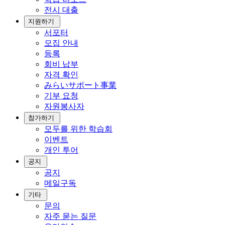
전시 대출
지원하기
서포터
모집 안내
등록
회비 납부
자격 확인
みらいサポート事業
기부 요청
자원봉사자
참가하기
모두를 위한 학습회
이벤트
개인 투어
공지
공지
메일구독
기타
문의
자주 묻는 질문