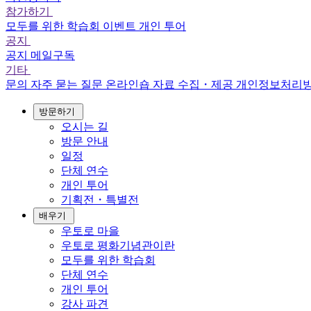
참가하기
모두를 위한 학습회
이벤트
개인 투어
공지
공지
메일구독
기타
문의
자주 묻는 질문
온라인숍
자료 수집・제공
개인정보처리
방문하기
오시는 길
방문 안내
일정
단체 연수
개인 투어
기획전・특별전
배우기
우토로 마을
우토로 평화기념관이란
모두를 위한 학습회
단체 연수
개인 투어
강사 파견