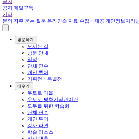
공지
공지
메일구독
기타
문의
자주 묻는 질문
온라인숍
자료 수집・제공
개인정보처리
방문하기
오시는 길
방문 안내
일정
단체 연수
개인 투어
기획전・특별전
배우기
우토로 마을
우토로 평화기념관이란
모두를 위한 학습회
단체 연수
개인 투어
강사 파견
학습 리소스
전시 대출