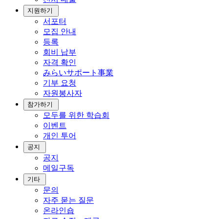
지원하기
서포터
모집 안내
등록
회비 납부
자격 확인
みらいサポート事業
기부 요청
자원봉사자
참가하기
모두를 위한 학습회
이벤트
개인 투어
공지
공지
메일구독
기타
문의
자주 묻는 질문
온라인숍