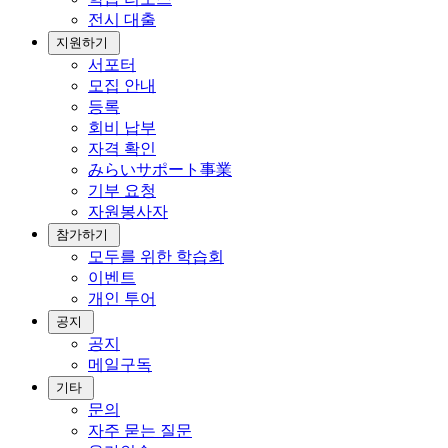
전시 대출
지원하기
서포터
모집 안내
등록
회비 납부
자격 확인
みらいサポート事業
기부 요청
자원봉사자
참가하기
모두를 위한 학습회
이벤트
개인 투어
공지
공지
메일구독
기타
문의
자주 묻는 질문