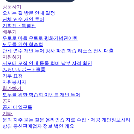
방문하기
오시는 길
방문 안내
일정
단체 연수
개인 투어
기획전・특별전
배우기
우토로 마을
우토로 평화기념관이란
모두를 위한 학습회
단체 연수
개인 투어
강사 파견
학습 리소스
전시 대출
지원하기
서포터
모집 안내
등록
회비 납부
자격 확인
みらいサポート事業
기부 요청
자원봉사자
참가하기
모두를 위한 학습회
이벤트
개인 투어
공지
공지
메일구독
기타
문의
자주 묻는 질문
온라인숍
자료 수집・제공
개인정보처리
방침
통신판매업자 정보
법인 개요