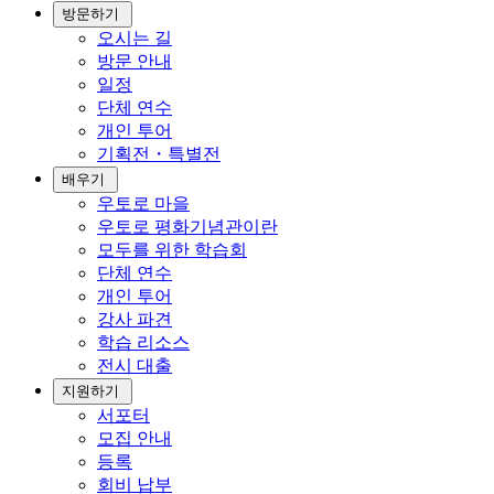
방문하기
오시는 길
방문 안내
일정
단체 연수
개인 투어
기획전・특별전
배우기
우토로 마을
우토로 평화기념관이란
모두를 위한 학습회
단체 연수
개인 투어
강사 파견
학습 리소스
전시 대출
지원하기
서포터
모집 안내
등록
회비 납부