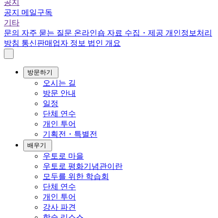
공지
공지
메일구독
기타
문의
자주 묻는 질문
온라인숍
자료 수집・제공
개인정보처리
방침
통신판매업자 정보
법인 개요
방문하기
오시는 길
방문 안내
일정
단체 연수
개인 투어
기획전・특별전
배우기
우토로 마을
우토로 평화기념관이란
모두를 위한 학습회
단체 연수
개인 투어
강사 파견
학습 리소스