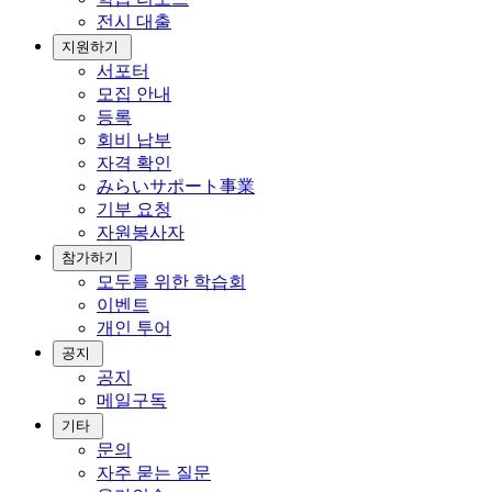
전시 대출
지원하기
서포터
모집 안내
등록
회비 납부
자격 확인
みらいサポート事業
기부 요청
자원봉사자
참가하기
모두를 위한 학습회
이벤트
개인 투어
공지
공지
메일구독
기타
문의
자주 묻는 질문