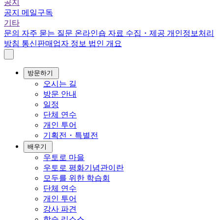
공지
공지
메일구독
기타
문의
자주 묻는 질문
온라인숍
자료 수집・제공
개인정보처리
방침
통신판매업자 정보
법인 개요
방문하기
오시는 길
방문 안내
일정
단체 연수
개인 투어
기획전・특별전
배우기
우토로 마을
우토로 평화기념관이란
모두를 위한 학습회
단체 연수
개인 투어
강사 파견
학습 리소스