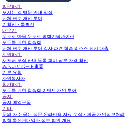
방문하기
오시는 길
방문 안내
일정
단체 연수
개인 투어
기획전・특별전
배우기
우토로 마을
우토로 평화기념관이란
모두를 위한 학습회
단체 연수
개인 투어
강사 파견
학습 리소스
전시 대출
지원하기
서포터
모집 안내
등록
회비 납부
자격 확인
みらいサポート事業
기부 요청
자원봉사자
참가하기
모두를 위한 학습회
이벤트
개인 투어
공지
공지
메일구독
기타
문의
자주 묻는 질문
온라인숍
자료 수집・제공
개인정보처리
방침
통신판매업자 정보
법인 개요