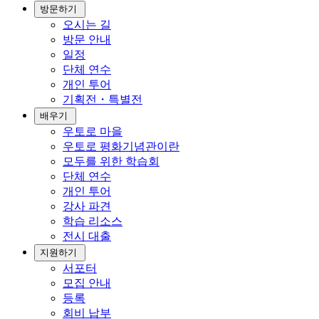
방문하기
오시는 길
방문 안내
일정
단체 연수
개인 투어
기획전・특별전
배우기
우토로 마을
우토로 평화기념관이란
모두를 위한 학습회
단체 연수
개인 투어
강사 파견
학습 리소스
전시 대출
지원하기
서포터
모집 안내
등록
회비 납부