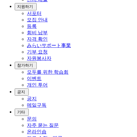
지원하기
서포터
모집 안내
등록
회비 납부
자격 확인
みらいサポート事業
기부 요청
자원봉사자
참가하기
모두를 위한 학습회
이벤트
개인 투어
공지
공지
메일구독
기타
문의
자주 묻는 질문
온라인숍