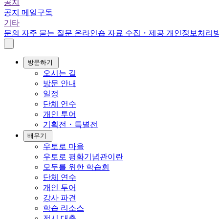
공지
공지
메일구독
기타
문의
자주 묻는 질문
온라인숍
자료 수집・제공
개인정보처리
방문하기
오시는 길
방문 안내
일정
단체 연수
개인 투어
기획전・특별전
배우기
우토로 마을
우토로 평화기념관이란
모두를 위한 학습회
단체 연수
개인 투어
강사 파견
학습 리소스
전시 대출