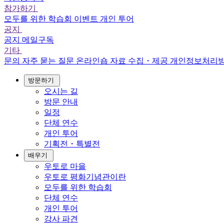
참가하기
모두를 위한 학습회
이벤트
개인 투어
공지
공지
메일구독
기타
문의
자주 묻는 질문
온라인숍
자료 수집・제공
개인정보처리
방문하기
오시는 길
방문 안내
일정
단체 연수
개인 투어
기획전・특별전
배우기
우토로 마을
우토로 평화기념관이란
모두를 위한 학습회
단체 연수
개인 투어
강사 파견