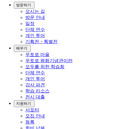
방문하기
오시는 길
방문 안내
일정
단체 연수
개인 투어
기획전・특별전
배우기
우토로 마을
우토로 평화기념관이란
모두를 위한 학습회
단체 연수
개인 투어
강사 파견
학습 리소스
전시 대출
지원하기
서포터
모집 안내
등록
회비 납부