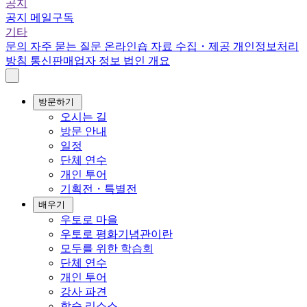
공지
공지
메일구독
기타
문의
자주 묻는 질문
온라인숍
자료 수집・제공
개인정보처리
방침
통신판매업자 정보
법인 개요
방문하기
오시는 길
방문 안내
일정
단체 연수
개인 투어
기획전・특별전
배우기
우토로 마을
우토로 평화기념관이란
모두를 위한 학습회
단체 연수
개인 투어
강사 파견
학습 리소스