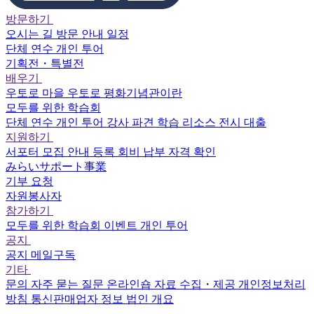
방문하기
오시는 길
방문 안내
일정
단체 연수
개인 투어
기획전・특별전
배우기
우토로 마을
우토로 평화기념관이란
모두를 위한 학습회
단체 연수
개인 투어
강사 파견
학습 리소스
전시 대출
지원하기
서포터
모집 안내
등록
회비 납부
자격 확인
みらいサポート事業
기부 요청
자원봉사자
참가하기
모두를 위한 학습회
이벤트
개인 투어
공지
공지
메일구독
기타
문의
자주 묻는 질문
온라인숍
자료 수집・제공
개인정보처리
방침
통신판매업자 정보
법인 개요