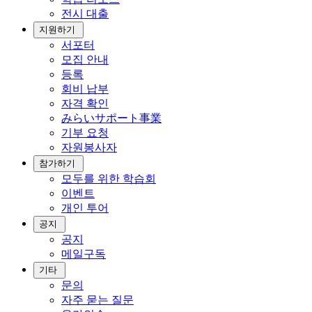
전시 대출
지원하기
서포터
모집 안내
등록
회비 납부
자격 확인
みらいサポート事業
기부 요청
자원봉사자
참가하기
모두를 위한 학습회
이벤트
개인 투어
공지
공지
메일구독
기타
문의
자주 묻는 질문