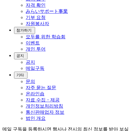
자격 확인
みらいサポート事業
기부 요청
자원봉사자
참가하기
모두를 위한 학습회
이벤트
개인 투어
공지
공지
메일구독
기타
문의
자주 묻는 질문
온라인숍
자료 수집・제공
개인정보처리방침
통신판매업자 정보
법인 개요
메일 구독을 등록하시면 행사나 전시의 최신 정보를 받아 보실