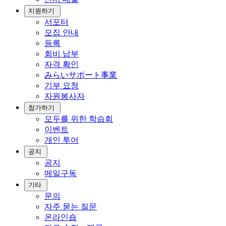
지원하기
서포터
모집 안내
등록
회비 납부
자격 확인
みらいサポート事業
기부 요청
자원봉사자
참가하기
모두를 위한 학습회
이벤트
개인 투어
공지
공지
메일구독
기타
문의
자주 묻는 질문
온라인숍