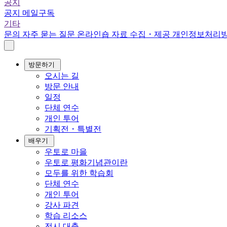
공지
공지
메일구독
기타
문의
자주 묻는 질문
온라인숍
자료 수집・제공
개인정보처리
방문하기
오시는 길
방문 안내
일정
단체 연수
개인 투어
기획전・특별전
배우기
우토로 마을
우토로 평화기념관이란
모두를 위한 학습회
단체 연수
개인 투어
강사 파견
학습 리소스
전시 대출