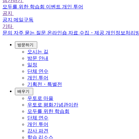
참가하기
모두를 위한 학습회
이벤트
개인 투어
공지
공지
메일구독
기타
문의
자주 묻는 질문
온라인숍
자료 수집・제공
개인정보처리
방문하기
오시는 길
방문 안내
일정
단체 연수
개인 투어
기획전・특별전
배우기
우토로 마을
우토로 평화기념관이란
모두를 위한 학습회
단체 연수
개인 투어
강사 파견
학습 리소스