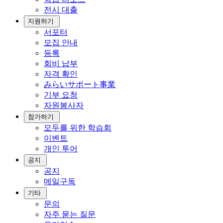
전시 대출
지원하기
서포터
모집 안내
등록
회비 납부
자격 확인
みらいサポート事業
기부 요청
자원봉사자
참가하기
모두를 위한 학습회
이벤트
개인 투어
공지
공지
메일구독
기타
문의
자주 묻는 질문