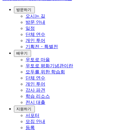
방문하기
오시는 길
방문 안내
일정
단체 연수
개인 투어
기획전・특별전
배우기
우토로 마을
우토로 평화기념관이란
모두를 위한 학습회
단체 연수
개인 투어
강사 파견
학습 리소스
전시 대출
지원하기
서포터
모집 안내
등록