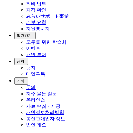
회비 납부
자격 확인
みらいサポート事業
기부 요청
자원봉사자
참가하기
모두를 위한 학습회
이벤트
개인 투어
공지
공지
메일구독
기타
문의
자주 묻는 질문
온라인숍
자료 수집・제공
개인정보처리방침
통신판매업자 정보
법인 개요