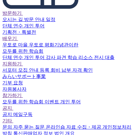
방문하기
오시는 길
방문 안내
일정
단체 연수
개인 투어
기획전・특별전
배우기
우토로 마을
우토로 평화기념관이란
모두를 위한 학습회
단체 연수
개인 투어
강사 파견
학습 리소스
전시 대출
지원하기
서포터
모집 안내
등록
회비 납부
자격 확인
みらいサポート事業
기부 요청
자원봉사자
참가하기
모두를 위한 학습회
이벤트
개인 투어
공지
공지
메일구독
기타
문의
자주 묻는 질문
온라인숍
자료 수집・제공
개인정보처리
방침
통신판매업자 정보
법인 개요