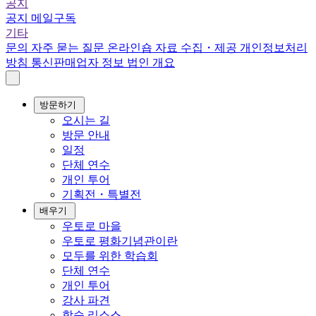
공지
공지
메일구독
기타
문의
자주 묻는 질문
온라인숍
자료 수집・제공
개인정보처리
방침
통신판매업자 정보
법인 개요
방문하기
오시는 길
방문 안내
일정
단체 연수
개인 투어
기획전・특별전
배우기
우토로 마을
우토로 평화기념관이란
모두를 위한 학습회
단체 연수
개인 투어
강사 파견
학습 리소스