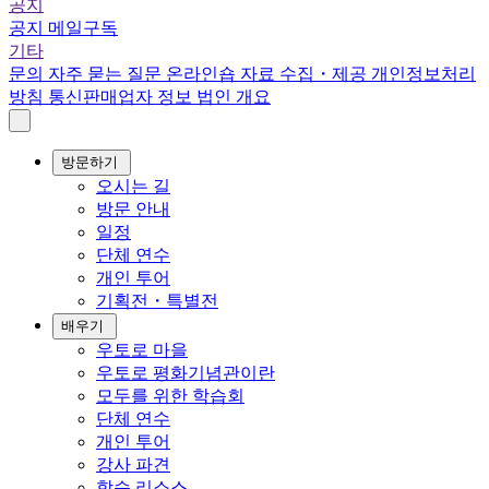
공지
공지
메일구독
기타
문의
자주 묻는 질문
온라인숍
자료 수집・제공
개인정보처리
방침
통신판매업자 정보
법인 개요
방문하기
오시는 길
방문 안내
일정
단체 연수
개인 투어
기획전・특별전
배우기
우토로 마을
우토로 평화기념관이란
모두를 위한 학습회
단체 연수
개인 투어
강사 파견
학습 리소스