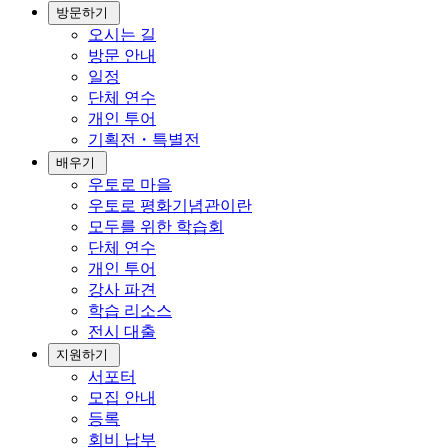
방문하기
오시는 길
방문 안내
일정
단체 연수
개인 투어
기획전・특별전
배우기
우토로 마을
우토로 평화기념관이란
모두를 위한 학습회
단체 연수
개인 투어
강사 파견
학습 리소스
전시 대출
지원하기
서포터
모집 안내
등록
회비 납부