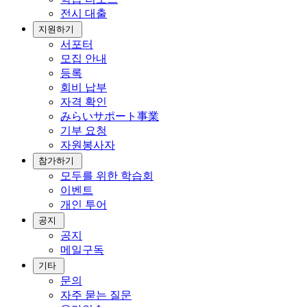
전시 대출
지원하기
서포터
모집 안내
등록
회비 납부
자격 확인
みらいサポート事業
기부 요청
자원봉사자
참가하기
모두를 위한 학습회
이벤트
개인 투어
공지
공지
메일구독
기타
문의
자주 묻는 질문