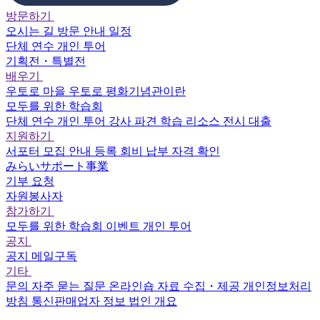
방문하기
오시는 길
방문 안내
일정
단체 연수
개인 투어
기획전・특별전
배우기
우토로 마을
우토로 평화기념관이란
모두를 위한 학습회
단체 연수
개인 투어
강사 파견
학습 리소스
전시 대출
지원하기
서포터
모집 안내
등록
회비 납부
자격 확인
みらいサポート事業
기부 요청
자원봉사자
참가하기
모두를 위한 학습회
이벤트
개인 투어
공지
공지
메일구독
기타
문의
자주 묻는 질문
온라인숍
자료 수집・제공
개인정보처리
방침
통신판매업자 정보
법인 개요