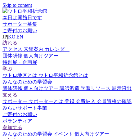
Skip to content
本日は開館日です
サポーター募集
ご寄付のお願い
JP
|
KO
|
EN
訪れる
アクセス
来館案内
カレンダー
団体研修
個人向けツアー
特別展・企画展
学ぶ
ウトロ地区とは
ウトロ平和祈念館とは
みんなのための学習会
団体研修
個人向けツアー
講師派遣
学習リソース
展示貸出
支える
サポーター
サポーターとは
登録
会費納入
会員資格の確認
みらいサポート事業
ご寄付のお願い
ボランティア
参加する
みんなのための学習会
イベント
個人向けツアー