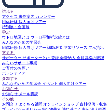
訪れる
アクセス
来館案内
カレンダー
団体研修
個人向けツアー
特別展・企画展
学ぶ
ウトロ地区とは
ウトロ平和祈念館とは
みんなのための学習会
団体研修
個人向けツアー
講師派遣
学習リソース
展示貸出
支える
サポーター
サポーターとは
登録
会費納入
会員資格の確認
みらいサポート事業
ご寄付のお願い
ボランティア
参加する
みんなのための学習会
イベント
個人向けツアー
お知らせ
お知らせ
メール購読
その他
お問合せ
よくある質問
オンラインショップ
資料提供・収集
プライバシーポリシー
特定商取引法に基づく表記
法人概要