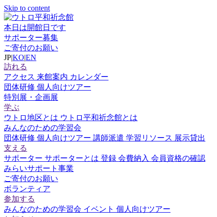
Skip to content
本日は開館日です
サポーター募集
ご寄付のお願い
JP
|
KO
|
EN
訪れる
アクセス
来館案内
カレンダー
団体研修
個人向けツアー
特別展・企画展
学ぶ
ウトロ地区とは
ウトロ平和祈念館とは
みんなのための学習会
団体研修
個人向けツアー
講師派遣
学習リソース
展示貸出
支える
サポーター
サポーターとは
登録
会費納入
会員資格の確認
みらいサポート事業
ご寄付のお願い
ボランティア
参加する
みんなのための学習会
イベント
個人向けツアー