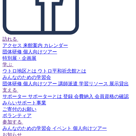
訪れる
アクセス
来館案内
カレンダー
団体研修
個人向けツアー
特別展・企画展
学ぶ
ウトロ地区とは
ウトロ平和祈念館とは
みんなのための学習会
団体研修
個人向けツアー
講師派遣
学習リソース
展示貸出
支える
サポーター
サポーターとは
登録
会費納入
会員資格の確認
みらいサポート事業
ご寄付のお願い
ボランティア
参加する
みんなのための学習会
イベント
個人向けツアー
お知らせ