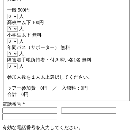
一般
500円
人
高校生以下
100円
人
小学生以下
無料
人
年間パス（サポーター）
無料
人
障害者手帳所持者・付き添い各1名
無料
人
参加人数を１人以上選択してください。
ツアー参加費：0円 ／ 入館料：0円
合計：0円
電話番号
*
-
-
有効な電話番号を入力してください。