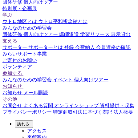
団体研修
個人向けツアー
特別展・企画展
学ぶ
ウトロ地区とは
ウトロ平和祈念館とは
みんなのための学習会
団体研修
個人向けツアー
講師派遣
学習リソース
展示貸出
支える
サポーター
サポーターとは
登録
会費納入
会員資格の確認
みらいサポート事業
ご寄付のお願い
ボランティア
参加する
みんなのための学習会
イベント
個人向けツアー
お知らせ
お知らせ
メール購読
その他
お問合せ
よくある質問
オンラインショップ
資料提供・収集
プライバシーポリシー
特定商取引法に基づく表記
法人概要
訪れる
アクセス
来館案内