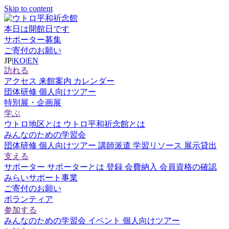
Skip to content
本日は開館日です
サポーター募集
ご寄付のお願い
JP
|
KO
|
EN
訪れる
アクセス
来館案内
カレンダー
団体研修
個人向けツアー
特別展・企画展
学ぶ
ウトロ地区とは
ウトロ平和祈念館とは
みんなのための学習会
団体研修
個人向けツアー
講師派遣
学習リソース
展示貸出
支える
サポーター
サポーターとは
登録
会費納入
会員資格の確認
みらいサポート事業
ご寄付のお願い
ボランティア
参加する
みんなのための学習会
イベント
個人向けツアー