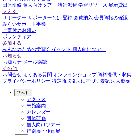
団体研修
個人向けツアー
講師派遣
学習リソース
展示貸出
支える
サポーター
サポーターとは
登録
会費納入
会員資格の確認
みらいサポート事業
ご寄付のお願い
ボランティア
参加する
みんなのための学習会
イベント
個人向けツアー
お知らせ
お知らせ
メール購読
その他
お問合せ
よくある質問
オンラインショップ
資料提供・収集
プライバシーポリシー
特定商取引法に基づく表記
法人概要
訪れる
アクセス
来館案内
カレンダー
団体研修
個人向けツアー
特別展・企画展