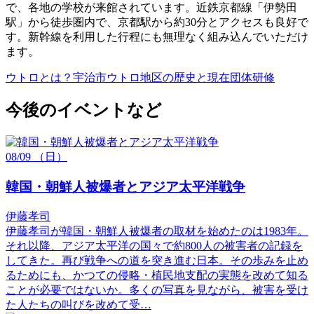
で、各地の学校が来館されています。近鉄京都線「伊勢田
駅」から徒歩圏内で、京都駅から約30分とアクセスも良好で
す。新幹線を利用した行程にも無理なく組み込んでいただけ
ます。
ウトロとは？宇治市ウトロ地区の歴史と現在
団体研修
今後のイベントなど
08/09
（日）
韓国・朝鮮人被爆者とアジア太平洋戦争
伊藤孝司
伊藤孝司が韓国・朝鮮人被爆者の取材を始めたのは1983年。
それ以降、アジア太平洋の国々で約800人の被害者の記録を
してきた。再び戦争への道を突き進む日本。その歩みを止め
るためにも、かつての侵略・植民地支配の実態を改めて知る
ことが必要ではないか。多くの写真を見ながら、被害を受け
た人たちの叫びを改めて受…