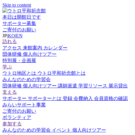
Skip to content
本日は開館日です
サポーター募集
ご寄付のお願い
JP
|
KO
|
EN
訪れる
アクセス
来館案内
カレンダー
団体研修
個人向けツアー
特別展・企画展
学ぶ
ウトロ地区とは
ウトロ平和祈念館とは
みんなのための学習会
団体研修
個人向けツアー
講師派遣
学習リソース
展示貸出
支える
サポーター
サポーターとは
登録
会費納入
会員資格の確認
みらいサポート事業
ご寄付のお願い
ボランティア
参加する
みんなのための学習会
イベント
個人向けツアー