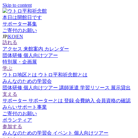
Skip to content
本日は開館日です
サポーター募集
ご寄付のお願い
JP
|
KO
|
EN
訪れる
アクセス
来館案内
カレンダー
団体研修
個人向けツアー
特別展・企画展
学ぶ
ウトロ地区とは
ウトロ平和祈念館とは
みんなのための学習会
団体研修
個人向けツアー
講師派遣
学習リソース
展示貸出
支える
サポーター
サポーターとは
登録
会費納入
会員資格の確認
みらいサポート事業
ご寄付のお願い
ボランティア
参加する
みんなのための学習会
イベント
個人向けツアー