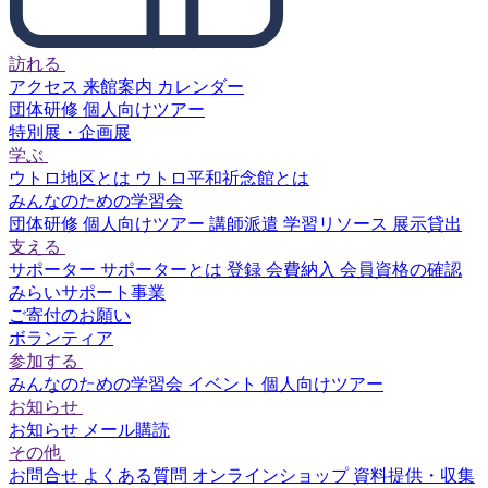
訪れる
アクセス
来館案内
カレンダー
団体研修
個人向けツアー
特別展・企画展
学ぶ
ウトロ地区とは
ウトロ平和祈念館とは
みんなのための学習会
団体研修
個人向けツアー
講師派遣
学習リソース
展示貸出
支える
サポーター
サポーターとは
登録
会費納入
会員資格の確認
みらいサポート事業
ご寄付のお願い
ボランティア
参加する
みんなのための学習会
イベント
個人向けツアー
お知らせ
お知らせ
メール購読
その他
お問合せ
よくある質問
オンラインショップ
資料提供・収集