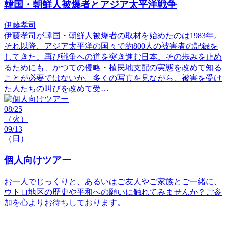
韓国・朝鮮人被爆者とアジア太平洋戦争
伊藤孝司
伊藤孝司が韓国・朝鮮人被爆者の取材を始めたのは1983年。
それ以降、アジア太平洋の国々で約800人の被害者の記録を
してきた。再び戦争への道を突き進む日本。その歩みを止め
るためにも、かつての侵略・植民地支配の実態を改めて知る
ことが必要ではないか。多くの写真を見ながら、被害を受け
た人たちの叫びを改めて受…
08/25
（火）
09/13
（日）
個人向けツアー
お一人でじっくりと、あるいはご友人やご家族とご一緒に、
ウトロ地区の歴史や平和への願いに触れてみませんか？ご参
加を心よりお待ちしております。