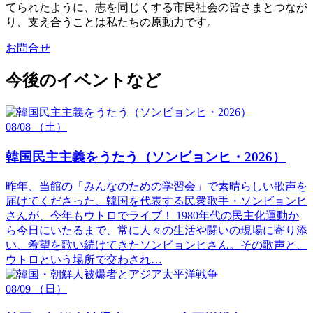
てられたように、志を同じくする市民社会の皆さまとつなが
り、支え合うことは私たちの原動力です。
お問合せ
今後のイベントなど
08/08
（土）
韓国民主主義をうたう（ソンビョンヒ・2026）
昨年、当館の「みんなのための学習会」で素晴らしい歌声を
届けてくださった、韓国を代表する民衆歌手・ソンビョンヒ
さんが、今年もウトロでライブ！ 1980年代の民主化運動か
ら今日にいたるまで、常に人々の生活や闘いの現場に寄り添
い、希望を歌い続けてきたソンビョンヒさん。その歌声と、
ウトロという場所で交わされ…
08/09
（日）