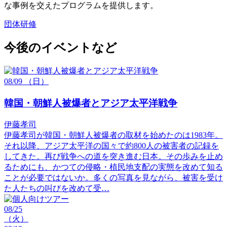
な事例を交えたプログラムを提供します。
団体研修
今後のイベントなど
08/09
（日）
韓国・朝鮮人被爆者とアジア太平洋戦争
伊藤孝司
伊藤孝司が韓国・朝鮮人被爆者の取材を始めたのは1983年。
それ以降、アジア太平洋の国々で約800人の被害者の記録を
してきた。再び戦争への道を突き進む日本。その歩みを止め
るためにも、かつての侵略・植民地支配の実態を改めて知る
ことが必要ではないか。多くの写真を見ながら、被害を受け
た人たちの叫びを改めて受…
08/25
（火）