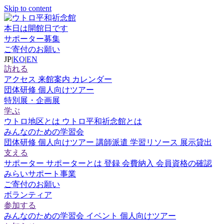
Skip to content
本日は開館日です
サポーター募集
ご寄付のお願い
JP
|
KO
|
EN
訪れる
アクセス
来館案内
カレンダー
団体研修
個人向けツアー
特別展・企画展
学ぶ
ウトロ地区とは
ウトロ平和祈念館とは
みんなのための学習会
団体研修
個人向けツアー
講師派遣
学習リソース
展示貸出
支える
サポーター
サポーターとは
登録
会費納入
会員資格の確認
みらいサポート事業
ご寄付のお願い
ボランティア
参加する
みんなのための学習会
イベント
個人向けツアー