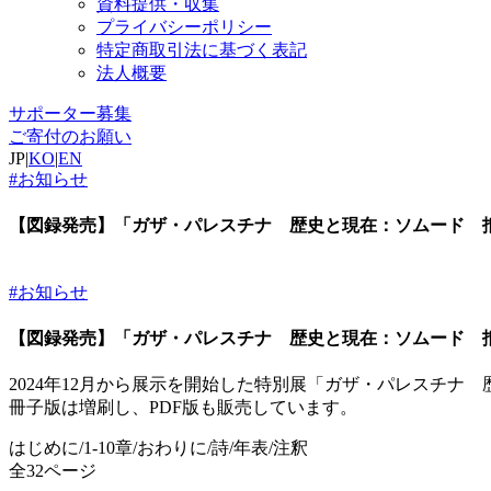
資料提供・収集
プライバシーポリシー
特定商取引法に基づく表記
法人概要
サポーター募集
ご寄付のお願い
JP
|
KO
|
EN
#お知らせ
【図録発売】「ガザ・パレスチナ 歴史と現在：ソムード 
#お知らせ
【図録発売】「ガザ・パレスチナ 歴史と現在：ソムード 
2024年12月から展示を開始した特別展「ガザ・パレスチ
冊子版は増刷し、PDF版も販売しています。
はじめに/1-10章/おわりに/詩/年表/注釈
全32ページ