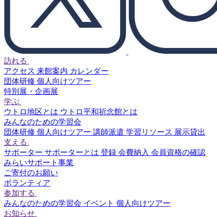
訪れる
アクセス
来館案内
カレンダー
団体研修
個人向けツアー
特別展・企画展
学ぶ
ウトロ地区とは
ウトロ平和祈念館とは
みんなのための学習会
団体研修
個人向けツアー
講師派遣
学習リソース
展示貸出
支える
サポーター
サポーターとは
登録
会費納入
会員資格の確認
みらいサポート事業
ご寄付のお願い
ボランティア
参加する
みんなのための学習会
イベント
個人向けツアー
お知らせ