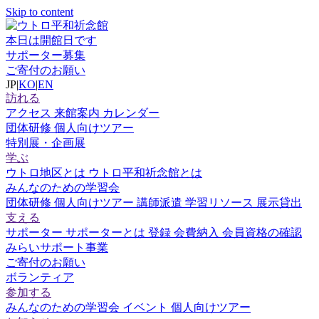
Skip to content
本日は開館日です
サポーター募集
ご寄付のお願い
JP
|
KO
|
EN
訪れる
アクセス
来館案内
カレンダー
団体研修
個人向けツアー
特別展・企画展
学ぶ
ウトロ地区とは
ウトロ平和祈念館とは
みんなのための学習会
団体研修
個人向けツアー
講師派遣
学習リソース
展示貸出
支える
サポーター
サポーターとは
登録
会費納入
会員資格の確認
みらいサポート事業
ご寄付のお願い
ボランティア
参加する
みんなのための学習会
イベント
個人向けツアー