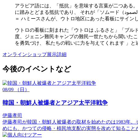
アラビア語には、「抵抗」を意味する言葉が二つある。
に踏みとどまる抵抗であり、 それが「ソムード（الصمود ）」で ある。 2005年にウトロ地区を訪れた、ユダヤとパレスチナの二つのルーツをもつ、俳優のジュリアーノ・メル
＝ ハミースさんが、ウトロ地区にあった看板にサイン
ウトロの看板に刻まれた「ウトロは ふるさと」「ブル
度、ジェニン難民キャンプの難民一世たちから聞いたこ
を勇気づけ、 私たちの戦いに力を与えてくれます 」と
オンラインショップ
展示詳細
今後のイベントなど
08/09
（日）
韓国・朝鮮人被爆者とアジア太平洋戦争
伊藤孝司
伊藤孝司が韓国・朝鮮人被爆者の取材を始めたのは1983年
めにも、かつての侵略・植民地支配の実態を改めて知ること