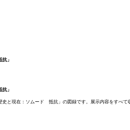
抵抗」
抵抗」
ナ 歴史と現在：ソムード 抵抗」の図録です。展示内容をすべ