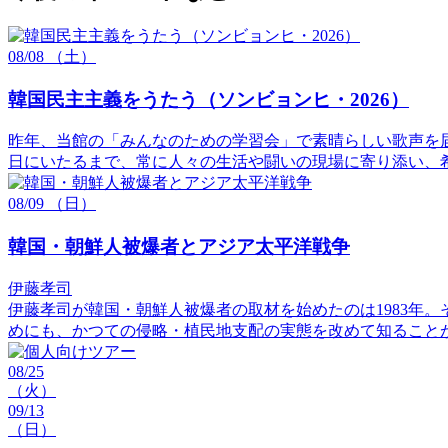
08/08
（土）
韓国民主主義をうたう（ソンビョンヒ・2026）
昨年、当館の「みんなのための学習会」で素晴らしい歌声を届
日にいたるまで、常に人々の生活や闘いの現場に寄り添い、
08/09
（日）
韓国・朝鮮人被爆者とアジア太平洋戦争
伊藤孝司
伊藤孝司が韓国・朝鮮人被爆者の取材を始めたのは1983年
めにも、かつての侵略・植民地支配の実態を改めて知ること
08/25
（火）
09/13
（日）