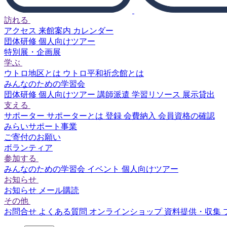
訪れる
アクセス
来館案内
カレンダー
団体研修
個人向けツアー
特別展・企画展
学ぶ
ウトロ地区とは
ウトロ平和祈念館とは
みんなのための学習会
団体研修
個人向けツアー
講師派遣
学習リソース
展示貸出
支える
サポーター
サポーターとは
登録
会費納入
会員資格の確認
みらいサポート事業
ご寄付のお願い
ボランティア
参加する
みんなのための学習会
イベント
個人向けツアー
お知らせ
お知らせ
メール購読
その他
お問合せ
よくある質問
オンラインショップ
資料提供・収集