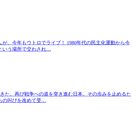
、今年もウトロでライブ！ 1980年代の民主化運動から今
という場所で交わされ…
してきた。再び戦争への道を突き進む日本。その歩みを止めるた
ちの叫びを改めて受…