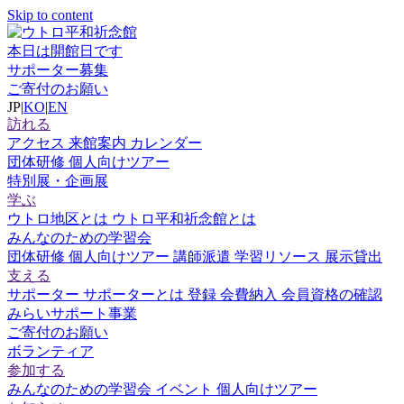
Skip to content
本日は開館日です
サポーター募集
ご寄付のお願い
JP
|
KO
|
EN
訪れる
アクセス
来館案内
カレンダー
団体研修
個人向けツアー
特別展・企画展
学ぶ
ウトロ地区とは
ウトロ平和祈念館とは
みんなのための学習会
団体研修
個人向けツアー
講師派遣
学習リソース
展示貸出
支える
サポーター
サポーターとは
登録
会費納入
会員資格の確認
みらいサポート事業
ご寄付のお願い
ボランティア
参加する
みんなのための学習会
イベント
個人向けツアー