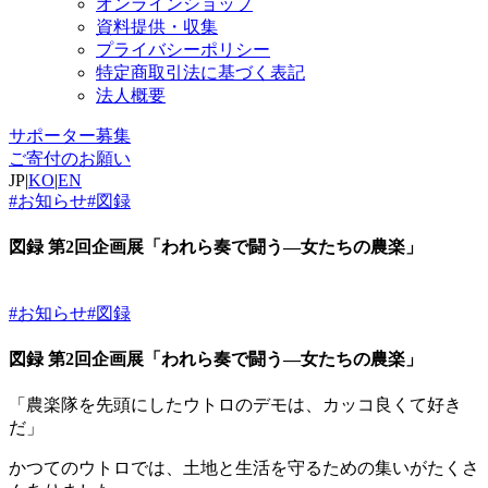
オンラインショップ
資料提供・収集
プライバシーポリシー
特定商取引法に基づく表記
法人概要
サポーター募集
ご寄付のお願い
JP
|
KO
|
EN
#お知らせ
#図録
図録 第2回企画展「われら奏で闘う―女たちの農楽」
#お知らせ
#図録
図録 第2回企画展「われら奏で闘う―女たちの農楽」
「農楽隊を先頭にしたウトロのデモは、カッコ良くて好き
だ」
かつてのウトロでは、土地と生活を守るための集いがたくさ