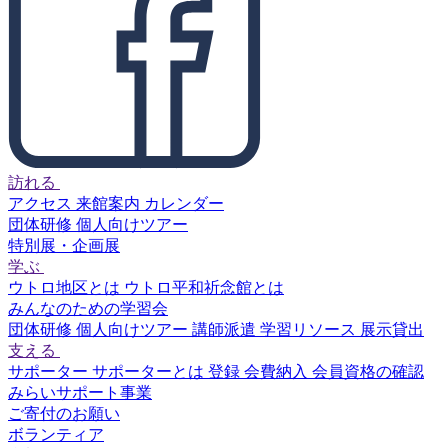
訪れる
アクセス
来館案内
カレンダー
団体研修
個人向けツアー
特別展・企画展
学ぶ
ウトロ地区とは
ウトロ平和祈念館とは
みんなのための学習会
団体研修
個人向けツアー
講師派遣
学習リソース
展示貸出
支える
サポーター
サポーターとは
登録
会費納入
会員資格の確認
みらいサポート事業
ご寄付のお願い
ボランティア