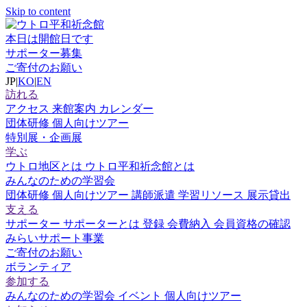
Skip to content
本日は開館日です
サポーター募集
ご寄付のお願い
JP
|
KO
|
EN
訪れる
アクセス
来館案内
カレンダー
団体研修
個人向けツアー
特別展・企画展
学ぶ
ウトロ地区とは
ウトロ平和祈念館とは
みんなのための学習会
団体研修
個人向けツアー
講師派遣
学習リソース
展示貸出
支える
サポーター
サポーターとは
登録
会費納入
会員資格の確認
みらいサポート事業
ご寄付のお願い
ボランティア
参加する
みんなのための学習会
イベント
個人向けツアー