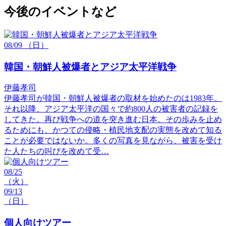
今後のイベントなど
08/09
（日）
韓国・朝鮮人被爆者とアジア太平洋戦争
伊藤孝司
伊藤孝司が韓国・朝鮮人被爆者の取材を始めたのは1983年。
それ以降、アジア太平洋の国々で約800人の被害者の記録を
してきた。再び戦争への道を突き進む日本。その歩みを止め
るためにも、かつての侵略・植民地支配の実態を改めて知る
ことが必要ではないか。多くの写真を見ながら、被害を受け
た人たちの叫びを改めて受…
08/25
（火）
09/13
（日）
個人向けツアー