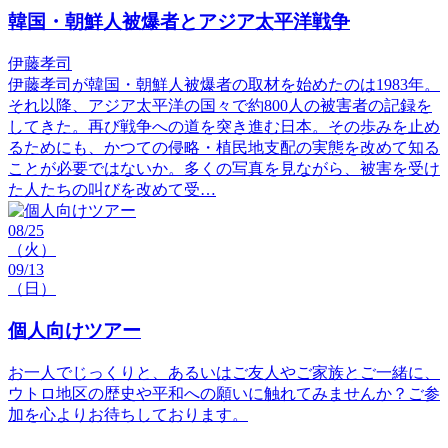
韓国・朝鮮人被爆者とアジア太平洋戦争
伊藤孝司
伊藤孝司が韓国・朝鮮人被爆者の取材を始めたのは1983年。
それ以降、アジア太平洋の国々で約800人の被害者の記録を
してきた。再び戦争への道を突き進む日本。その歩みを止め
るためにも、かつての侵略・植民地支配の実態を改めて知る
ことが必要ではないか。多くの写真を見ながら、被害を受け
た人たちの叫びを改めて受…
08/25
（火）
09/13
（日）
個人向けツアー
お一人でじっくりと、あるいはご友人やご家族とご一緒に、
ウトロ地区の歴史や平和への願いに触れてみませんか？ご参
加を心よりお待ちしております。