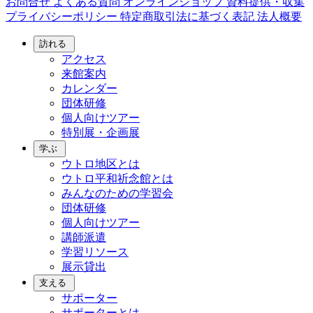
お問合せ
よくある質問
オンラインショップ
資料提供・収集
プライバシーポリシー
特定商取引法に基づく表記
法人概要
訪れる
アクセス
来館案内
カレンダー
団体研修
個人向けツアー
特別展・企画展
学ぶ
ウトロ地区とは
ウトロ平和祈念館とは
みんなのための学習会
団体研修
個人向けツアー
講師派遣
学習リソース
展示貸出
支える
サポーター
サポーターとは