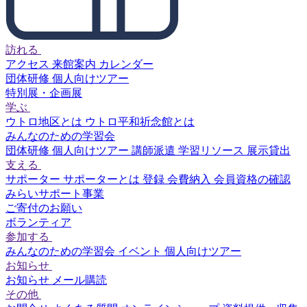
訪れる
アクセス
来館案内
カレンダー
団体研修
個人向けツアー
特別展・企画展
学ぶ
ウトロ地区とは
ウトロ平和祈念館とは
みんなのための学習会
団体研修
個人向けツアー
講師派遣
学習リソース
展示貸出
支える
サポーター
サポーターとは
登録
会費納入
会員資格の確認
みらいサポート事業
ご寄付のお願い
ボランティア
参加する
みんなのための学習会
イベント
個人向けツアー
お知らせ
お知らせ
メール購読
その他