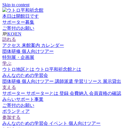
Skip to content
本日は開館日です
サポーター募集
ご寄付のお願い
JP
|
KO
|
EN
訪れる
アクセス
来館案内
カレンダー
団体研修
個人向けツアー
特別展・企画展
学ぶ
ウトロ地区とは
ウトロ平和祈念館とは
みんなのための学習会
団体研修
個人向けツアー
講師派遣
学習リソース
展示貸出
支える
サポーター
サポーターとは
登録
会費納入
会員資格の確認
みらいサポート事業
ご寄付のお願い
ボランティア
参加する
みんなのための学習会
イベント
個人向けツアー