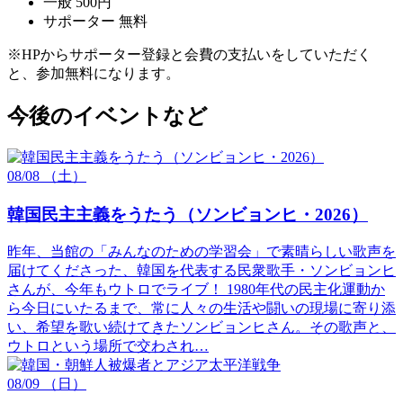
一般 500円
サポーター 無料
※HPからサポーター登録と会費の支払いをしていただく
と、参加無料になります。
今後のイベントなど
08/08
（土）
韓国民主主義をうたう（ソンビョンヒ・2026）
昨年、当館の「みんなのための学習会」で素晴らしい歌声を
届けてくださった、韓国を代表する民衆歌手・ソンビョンヒ
さんが、今年もウトロでライブ！ 1980年代の民主化運動か
ら今日にいたるまで、常に人々の生活や闘いの現場に寄り添
い、希望を歌い続けてきたソンビョンヒさん。その歌声と、
ウトロという場所で交わされ…
08/09
（日）